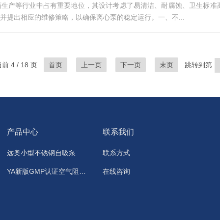
药生产等行业中占有重要地位，其设计考虑了易清洁、耐腐蚀、卫生标准
并提出相应的维修策略，以确保离心泵的稳定运行。一、不...
 4 / 18 页
首页
上一页
下一页
末页
跳转到第
产品中心
联系我们
远奥小型不锈钢自吸泵
联系方式
YA新版GMP认证空气阻断器，洁净地漏
在线咨询