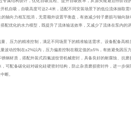
专属结构设计，优化自吸流程、提升自吸效率，从源头规避启停阶段
开机自吸，自吸高度可达2-4米，适配不同安装场景下的低位流体抽取
轴向力相互抵消，无需额外设置平衡盘，有效减少转子磨损与轴向脉
，搭配优化的水力模型，既提升了流体输送效率，又减少了流体在泵内的
量、压力的精准控制，满足不同场景下的精准输送需求。设备配备高精
量波动控制在±2%以内，压力偏差控制在额定值的±5%，有效避免因压
钢材质，搭配外装式四氟波纹管机械密封，具备良好的耐腐蚀、抗磨
体，可配备碳化硅对碳化硅硬密封结构，防止杂质磨损密封件，进一步保
送中断。