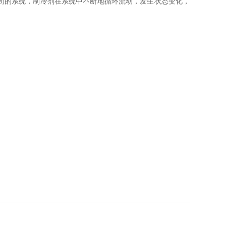
闭的系统，制冷剂在系统中不断地循环流动，发生状态变化，