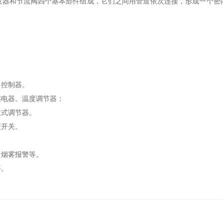
发器和节流阀四个基本部件组成，它们之间用管道依次连接，形成一个密
。
力控制器。
继电器。温度调节器：
位式调节器。
度开关。
、烟雾报警等。
等。