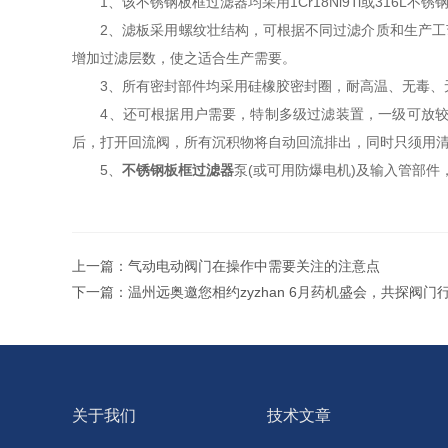
1、该不锈钢板框过滤器均采用1Cr18Ni9Ti或316L不
2、滤板采用螺纹壮结构，可根据不同过滤介质和生产工艺
增加过滤层数，使之适合生产需要。
3、所有密封部件均采用硅橡胶密封圈，耐高温、无毒、
4、还可根据用户需要，特制多级过滤装置，一级可放较粗
后，打开回流阀，所有沉积物将自动回流排出，同时只须用
5、
不锈钢板框过滤器
泵(或可用防爆电机)及输入管部
上一篇：
气动电动阀门在操作中需要关注的注意点
下一篇：
温州远奥邀您相约zyzhan 6月药机盛会，共探阀门
关于我们
技术文章