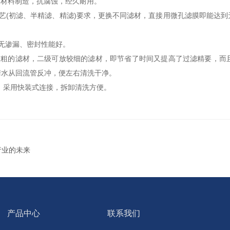
锈钢材料制造，抗腐蚀，经久耐用。
(初滤、半精滤、精滤)要求，更换不同滤材，直接用微孔滤膜即能达到
无渗漏、密封性能好。
的滤材，二级可放较细的滤材，即节省了时间又提高了过滤精要，而
清水从回流管反冲，便左右清洗干净。
件，采用快装式连接，拆卸清洗方便。
行业的未来
产品中心
联系我们