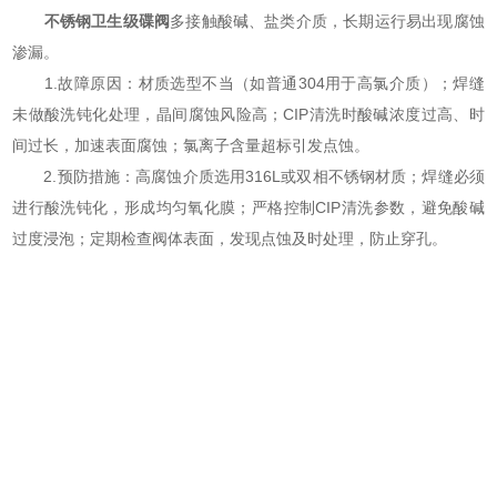
不锈钢卫生级碟阀
多接触酸碱、盐类介质，长期运行易出现腐蚀
渗漏。
1.故障原因：材质选型不当（如普通304用于高氯介质）；焊缝
未做酸洗钝化处理，晶间腐蚀风险高；CIP清洗时酸碱浓度过高、时
间过长，加速表面腐蚀；氯离子含量超标引发点蚀。
2.预防措施：高腐蚀介质选用316L或双相不锈钢材质；焊缝必须
进行酸洗钝化，形成均匀氧化膜；严格控制CIP清洗参数，避免酸碱
过度浸泡；定期检查阀体表面，发现点蚀及时处理，防止穿孔。