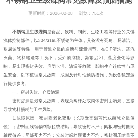
不锈钢卫生级碟阀常见故障及预防措施
更新时间：2026-02-08
浏览：751次
不锈钢卫生级碟阀
是食品、饮料、制药、生物工程等行业的关键
流体控制部件，以304/316L不锈钢为主体，具备没有死角、易清洁、
耐腐蚀等特性，用于管道介质的通断与流量调节。在CIP清洗、蒸汽
灭菌、物料输送等工况下，受介质腐蚀、频繁启闭、温度变化等影
响，易出现密封失效、启闭卡滞、渗漏等故障，影响生产连续性与卫
生安全。以下梳理常见故障、成因及针对性预防措施，为设备稳定运
行提供参考。
一、密封失效、介质渗漏
密封渗漏是最常见故障，表现为阀杆处或阀体密封面滴漏，直接
导致物料损耗与卫生风险。
1.故障原因：密封圈老化变形（长期受高温蒸汽或酸碱介质侵
蚀）；密封面残留物料颗粒或结垢，导致密封不严；阀板与密封圈同
轴度偏差，局部受力不均；安装时螺栓预紧力不均，密封圈压缩量不