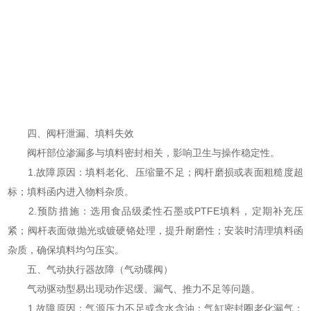
四、阀杆泄漏、填料失效
阀杆部位渗漏多与填料密封相关，影响卫生与操作稳定性。
1.故障原因：填料老化、压缩量不足；阀杆磨损或表面粗糙度超
标；填料函内进入物料杂质。
2.预防措施：选用食品级柔性石墨或PTFE填料，定期补充压
紧；阀杆表面做抛光或镀硬铬处理，提升耐磨性；安装时清理填料函
杂质，确保填料均匀压实。
五、气动执行器故障（气动碟阀）
气动驱动型易出现动作迟缓、漏气、推力不足等问题。
1.故障原因：气源压力不足或含水含油；气缸密封圈老化漏气；