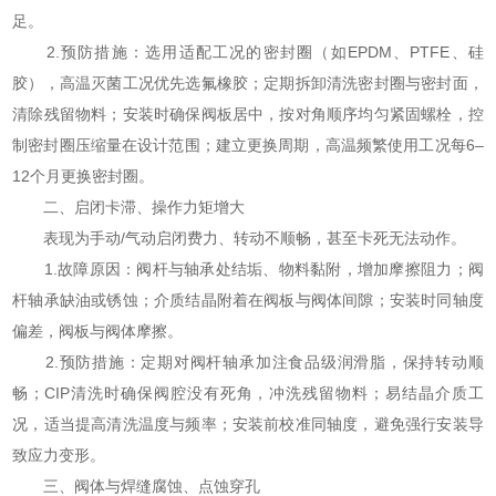
足。
2.预防措施：选用适配工况的密封圈（如EPDM、PTFE、硅
胶），高温灭菌工况优先选氟橡胶；定期拆卸清洗密封圈与密封面，
清除残留物料；安装时确保阀板居中，按对角顺序均匀紧固螺栓，控
制密封圈压缩量在设计范围；建立更换周期，高温频繁使用工况每6–
12个月更换密封圈。
二、启闭卡滞、操作力矩增大
表现为手动/气动启闭费力、转动不顺畅，甚至卡死无法动作。
1.故障原因：阀杆与轴承处结垢、物料黏附，增加摩擦阻力；阀
杆轴承缺油或锈蚀；介质结晶附着在阀板与阀体间隙；安装时同轴度
偏差，阀板与阀体摩擦。
2.预防措施：定期对阀杆轴承加注食品级润滑脂，保持转动顺
畅；CIP清洗时确保阀腔没有死角，冲洗残留物料；易结晶介质工
况，适当提高清洗温度与频率；安装前校准同轴度，避免强行安装导
致应力变形。
三、阀体与焊缝腐蚀、点蚀穿孔