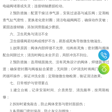
电磁阀堵塞或失灵；连接销轴磨损松动。
2.预防措施：配置干燥洁净气源，安装过滤器与减压阀；定期检
查气缸气密性，更换老化密封圈；清洁电磁阀阀芯，确保动作灵敏；
紧固连接销轴，添加润滑脂减少磨损。
六、卫生死角与清洁不全
卫生级碟阀若结构或维护不当，易形成死角导致微生物滋生。
1.故障原因：阀体内部焊缝不光滑、结构有死角；密封圈与阀体
配合间隙过大；清洗时阀位未全开启，局部冲洗不到位。
2.预防措施：选用镜面抛光、没有死角设计的阀体，焊缝圆滑过
渡；确保密封圈与阀板贴合紧密，无间隙；CIP清洗时将阀门全开全
闭循环操作，保证冲洗全面；定期做微生物检测，验证清洁效果。
七、日常维护与管理要点
1.建立台账，记录安装时间、介质类型、清洗频率，按周期检
修；
2.拆卸时避免敲击，防止阀体变形与密封面损伤；
3.备用阀门密封保存，防止灰尘与锈蚀；