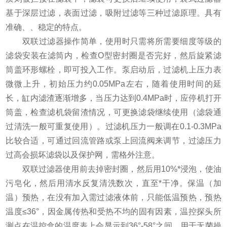
基于深层过滤，表面过滤，吸附过滤等三种过滤原理。具有
准确、、稳定的特点。
双联过滤器操作简单，使用时只需将所需要细度等级的
滤袋安装在滤筒内，检查O型密封圈是否完好，然后旋紧滤
筒盖环形螺栓，即可投入工作。泵启动后，过滤机上压力表
微微上升，初始压力约0.05MPa左右，随着使用时间的延
长，缸内滤渣逐渐增多，当压力达到0.4MPa时，应停机打开
筒盖，检查滤机袋留渣情况，可更换滤袋继续使用（滤袋通
过清洗一般可重复使用）。过滤机压力一般调在0.1-0.3MPa
比较合适，可通过回流管路或泵上回流阀来调节，过滤压力
过高会损坏滤袋以及保护网，需格外注意。
双联过滤器使用前去掉密封圈，然后用10%*浸泡，使油
污皂化，然后用清水反复清洗数次，直至*干净。保温（加
温）预热，在没有加入需过滤液体前，只能低温预热，预热
温度≤36°，因金属传热和受热不均的固有因素，温控探头所
测点在温控盒的温度表上会显示到36°-58°之间。用于无菌操