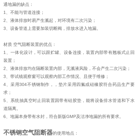
通地漏的缺点：
1、不能与管道连接；
2、液体排放时易产生溅起，对环境有二次污染；
3、设备管道上需要加装切断阀，排放水进入地漏。
材质 空气阻断装置的优点：
1、一体化设计，可以跟贮罐、设备连接，装置内部带有翘板式止回
装置；
2、液体排放均在隔断装置内部，无溅液风险，不会产生二次污染；
3、带试镜观察窗可以观察内部工作情况、且便于维修；
4、采用304不锈钢制作，，垫片采用四氟或硅橡胶符合药品生产要
求；
5、系统抽真空时止回装置因带有硅胶垫，能将设备排水管道和下水
道隔离。
6、地漏本身带有水封，符合新版GMP及洁净地漏的所有要求。
不锈钢空气
阻断器
的使用地点：