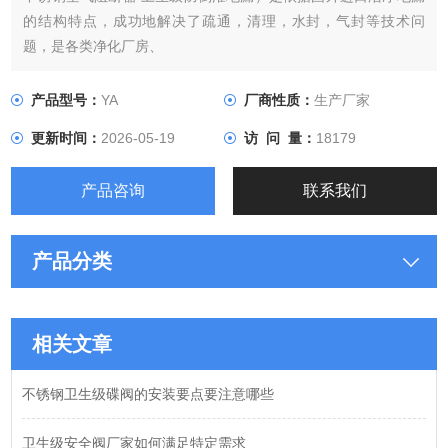
的结构特点，成功地解决了疏通，清理，水封，气封等技术问
题，是各类净化厂房、
洁净室（GMP认证）洁净地漏，主要应用于范围内的化工、石
油、电力、制药、啤酒、食品、
产品型号：
YA
厂商性质：
生产厂家
乳品饮料及实验室等*的洁净配件。
更新时间：
2026-05-19
访 问 量：
18179
产品咨询
联系我们
产品分类
相关文章
不锈钢卫生级碟阀的安装要点要注意哪些
卫生级安全阀厂家如何满足特定需求