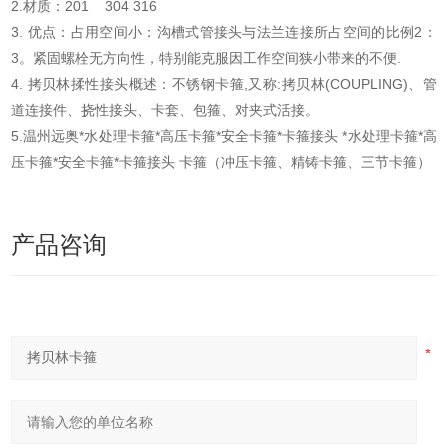
2.材质：201 304 316
3. 优点：占用空间小：沟槽式管接头与法兰连接所占空间的比例2：
3。紧固螺栓无方向性，特别能克服因工作空间狭小带来的不便.
4. 拷贝林揉性接头概述：不锈钢卡箍,又称:拷贝林(COUPLING)、管
道连接件、挠性接头、卡套、包箍、对夹式活接。
5.温州远奥*水处理卡箍*高压卡箍*安全卡箍*卡箍接头 *水处理卡箍*高
压卡箍*安全卡箍*卡箍接头 卡箍（冲压卡箍、精铸卡箍、三节卡箍）
产品咨询