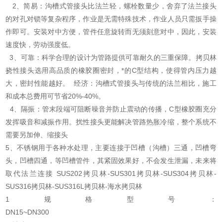
2、简易：沟槽式管接头比法兰轻，螺栓数量少，舍弃了法兰接头
的对孔对锁等复杂程序，作业是无需特殊技术，作业人员只需扳手操
作即可。安装对中方便，管件任意旋转而无须刻意对中，因此，安装
速度快，劳动强度低。
3、可靠：科学合理的设计为管路提供可靠耐久的三重保障。拷贝林
挠性接头选用高品质的橡胶圈密封，*的C型结构，使得管内压力越
大，密封性能越好。 经济：沟槽式管接头与传统的法兰相比，施工
和成本总费用可节省20%-40%。
4、隔振：管末段端可阻断噪音并防止震动的传播，C型橡胶圈充分
发挥吸音和减振作用。扰性接头更能解决管路热胀冷缩，整个系统不
需要另加伸、缩接头
5、不锈钢用于各种水处理，主要连接于凹槽（沟槽）三通，凹槽弯
头，凹槽四通，等凹槽管件，其紧固效果好，不会发生泄漏，未来将
取代法兰连接 SUS202拷贝林-SUS301拷贝林-SUS304拷贝林-
SUS316拷贝林-SUS316L拷贝林-海水拷贝林
1规格型号：
DN15~DN