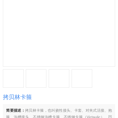
拷贝林卡箍
简要描述：
拷贝林卡箍，也叫挠性接头、卡套、对夹式活接、抱
箍、沟槽接头、不锈钢沟槽卡箍、不锈钢卡箍（Victaulic）、凹