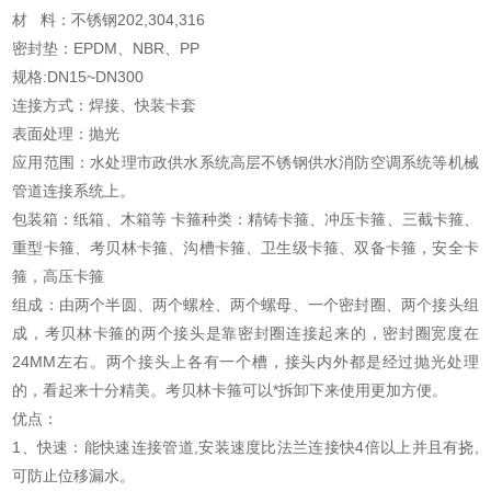
材 料：不锈钢202,304,316
密封垫：EPDM、NBR、PP
规格:DN15~DN300
连接方式：焊接、快装卡套
表面处理：抛光
应用范围：水处理市政供水系统高层不锈钢供水消防空调系统等机械
管道连接系统上。
包装箱：纸箱、木箱等 卡箍种类：精铸卡箍、冲压卡箍、三截卡箍、
重型卡箍、考贝林卡箍、沟槽卡箍、卫生级卡箍、双备卡箍，安全卡
箍，高压卡箍
组成：由两个半圆、两个螺栓、两个螺母、一个密封圈、两个接头组
成，考贝林卡箍的两个接头是靠密封圈连接起来的，密封圈宽度在
24MM左右。两个接头上各有一个槽，接头内外都是经过抛光处理
的，看起来十分精美。考贝林卡箍可以*拆卸下来使用更加方便。
优点：
1、快速：能快速连接管道,安装速度比法兰连接快4倍以上并且有挠,
可防止位移漏水。