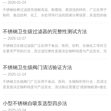
2026-01-24
不锈钢钛棒过滤器凭借耐高温、耐腐蚀、易清洗的特性，广泛应用于
制药、食品饮料、化工、水处理等行业的固液分离场景，其选型的核
心在于匹配实际工况需求，需重点关注过滤精度、材质性能、结构参
数、耐压耐温能力及适配性五大关键参数，全文约1000字。一、...
不锈钢卫生级过滤器的完整性测试方法
2025-12-27
不锈钢卫生级过滤器广泛应用于食品、医药、饮料、生物化工等对卫
生要求严苛的行业，其过滤完整性直接决定物料纯度与产品安全。完
整性测试的核心目标是验证过滤器是否存在孔隙破损、密封不严等缺
陷，确保过滤精度达标。常用测试方法基于不同的物理原理，适配
不锈钢卫生级阀门清洁验证方法
不...
2025-11-14
不锈钢卫生级阀门广泛应用于食品、医药、生物制剂等行业，其清洁
度直接决定物料纯度与产品安全。清洁验证需通过“残留物检测+微生
物限度控制+物理外观确认”的全流程方法，证明阀门经清洁后残留物
（如物料残渣、清洁剂）低于安全阈值（通常≤10μg/cm...
小型不锈钢自吸泵选型四步法
2025-10-24