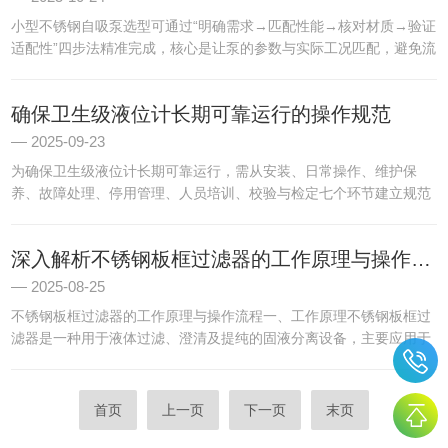
小型不锈钢自吸泵选型可通过“明确需求→匹配性能→核对材质→验证
适配性”四步法精准完成，核心是让泵的参数与实际工况匹配，避免流
量不足或寿命缩短等问题。第一步：明确核心工况需求这是选型的基
础，需先确定3个关键指标，避免后续参数错配。1.确定流量...
确保卫生级液位计长期可靠运行的操作规范
2025-09-23
为确保卫生级液位计长期可靠运行，需从安装、日常操作、维护保
养、故障处理、停用管理、人员培训、校验与检定七个环节建立规范
操作体系，具体如下：一、安装阶段规范1.设备检查-安装前需确认液
位计无损坏或磨损，关键部件（如浮子、密封圈）无裂纹或老化迹...
深入解析不锈钢板框过滤器的工作原理与操作流程
2025-08-25
不锈钢板框过滤器的工作原理与操作流程一、工作原理不锈钢板框过
滤器是一种用于液体过滤、澄清及提纯的固液分离设备，主要应用于
制药、化工等领域的液体处理流程。其工作原理相对简单而高效：物
液（或浮液）用泵送入滤机的每个密闭的滤室，在工作压力的作用
下...
首页
上一页
下一页
末页