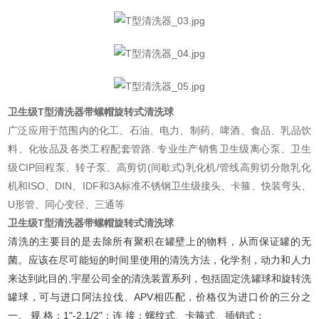
卫生级T型清洗器带螺帽旋转式清洗球
广泛应用于范围内的化工、石油、电力、制药、啤酒、食品、乳品饮
料、化妆品及各类工程配套管路. 专业生产销售卫生级离心泵、卫生
级CIP回程泵、转子泵、高剪切(间歇式)乳化机/管线高剪切分散乳化
机和ISO、DIN、IDF和3A标准不锈钢卫生级接头、卡箍、快装弯头、
U形管、同心变径、三通等
卫生级T型清洗器带螺帽旋转式清洗球
清洗的主要目的是去除所有聚积在罐壁上的物料，从而保证罐的无
菌。应该在尽可能短的时间里使用的清洗方法，化学剂，动力和人力
来达到此目的,宇星公司全的清洗装置系列，包括固定洗罐球和旋转洗
罐球，可与进口阿法拉伐、APV相匹配，价格仅为进口价的三分之
一。 规 格：1"-2.1/2"；连 接：螺纹式、卡箍式、插销式；