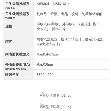
卫生级清洗器系
AISI304、AISI316L；
列材质
卫生级清洗器系
乳制品、啤酒、食品、饮料、制药等储罐的
列应用
螺纹式(内螺纹、外螺纹)、卡箍式(快装式、
连接
快卡式)、插销式等
喷嘴式洗罐器，旋转式清洗球，固定式清洗
结构
球(喷雾清洗球)
内表面机械抛光
Ra≤0.4-0.8μm
外表面镜面(BA)
Ra≤0.8μm
或者亚光(2B)
喷射角度
360°、90°