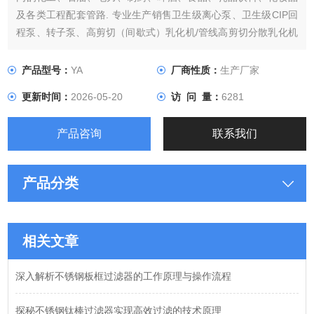
及各类工程配套管路. 专业生产销售卫生级离心泵、卫生级CIP回
程泵、转子泵、高剪切（间歇式）乳化机/管线高剪切分散乳化机
和ISO、DIN、IDF和3A标准不锈钢卫生级接头、卡箍、快装弯
头、U形管、同心变径、三通等
产品型号：
YA
厂商性质：
生产厂家
更新时间：
2026-05-20
访 问 量：
6281
产品咨询
联系我们
产品分类
相关文章
深入解析不锈钢板框过滤器的工作原理与操作流程
探秘不锈钢钛棒过滤器实现高效过滤的技术原理