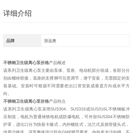
详细介绍
品牌
浙远奥
不锈钢卫生级离心泵价格
产品概述
该系列卫生级离心泵主要由泵体、泵座、电动机部分组成，各部分分
别由螺栓联接，底座的支撑脚可任意调节，便于安装，无需固定的安
装基础。安装时可根据不同需要把出口管安装成垂直方向或水平方
向。
不锈钢卫生级离心泵价格
产品特点
该系列卫生级离心泵采用SUS304、SUS316或SUS316L不锈钢板冲
压制造，电机为普通铸铁电机或防爆电机，可外加SUS304不锈钢防
护罩，进出口分为快装卡箍式，内外螺纹式，法兰式及插管接头式，
供用户挑选。该泵整体设计符合GMP规范要求，内外表光洁如镜，不