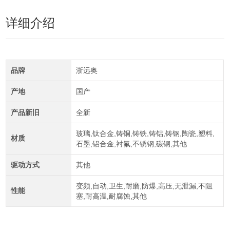
详细介绍
品牌
浙远奥
产地
国产
产品新旧
全新
玻璃,钛合金,铸铜,铸铁,铸铝,铸钢,陶瓷,塑料,
材质
石墨,铝合金,衬氟,不锈钢,碳钢,其他
驱动方式
其他
变频,自动,卫生,耐磨,防爆,高压,无泄漏,不阻
性能
塞,耐高温,耐腐蚀,其他