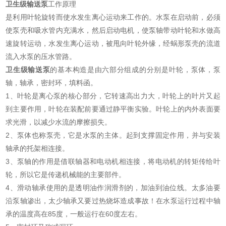
卫生级输送泵
工作原理
是利用叶轮旋转而使水发生离心运动来工作的。水泵在启动前，必须
使泵壳和吸水管内充满水，然后启动电机，使泵轴带动叶轮和水做高
速旋转运动，水发生离心运动，被甩向叶轮外缘，经蜗形泵壳的流道
流入水泵的压水管路。
卫生级输送泵
的基本构造是由六部分组成的分别是叶轮，泵体，泵
轴，轴承，密封环，填料函。
1、叶轮是离心泵的核心部分，它转速高出力大，叶轮上的叶片又起
到主要作用，叶轮在装配前要通过静平衡实验。叶轮上的内外表面要
求光滑，以减少水流的摩擦损失。
2、泵体也称泵壳，它是水泵的主体。起到支撑固定作用，并与安装
轴承的托架相连接。
3、泵轴的作用是借联轴器和电动机相连接，将电动机的转矩传给叶
轮，所以它是传递机械能的主要部件。
4、滑动轴承使用的是透明油作润滑剂的，加油到油位线。太多油要
沿泵轴渗出，太少轴承又要过热烧坏造成事故！在水泵运行过程中轴
承的温度高在85度，一般运行在60度左右。