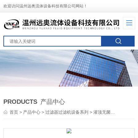
欢迎访问温州远奥流体设备科技有限公司网站！
PRODUCTS
产品中心
首页
>
产品中心
>
过滤器过滤机设备系列
>
灌顶无菌呼吸器
> 10