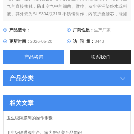
气的直接接触，防止空气中的细菌、微粒、灰尘等污染纯水或料
液。其外壳为SUS304或316L不锈钢制作，内装折叠滤芯，能滤
除空气中的细菌和灰尘等 滤芯还有很多种材质该产品主要应用在
食品加工，酿酒，饮料，制药，化妆品、化学工业的辅助服务
产品型号：
厂商性质：
生产厂家
中，呼吸器有着广泛的应用。
更新时间：
2026-05-20
访 问 量：
3443
产品咨询
联系我们
产品分类
相关文章
卫生级隔膜阀的操作步骤
卫生级隔膜阀生产厂家为您科普产品知识