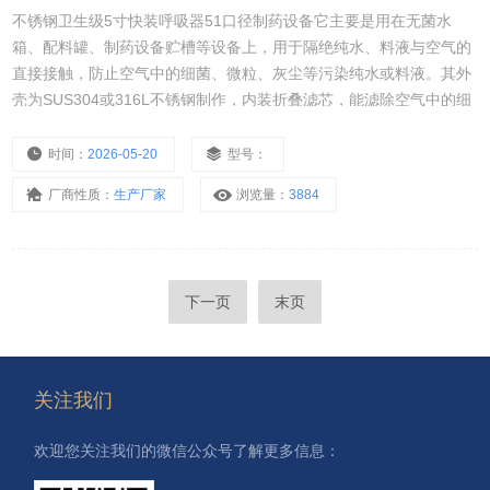
不锈钢卫生级5寸快装呼吸器51口径制药设备它主要是用在无菌水
箱、配料罐、制药设备贮槽等设备上，用于隔绝纯水、料液与空气的
直接接触，防止空气中的细菌、微粒、灰尘等污染纯水或料液。其外
壳为SUS304或316L不锈钢制作，内装折叠滤芯，能滤除空气中的细
菌和灰尘等 滤芯还有很多种材质该产品主要应用在食品加工，酿酒，
饮料，制药，化妆品、化学工业的辅助服务中，呼吸器有着广泛的应
时间：
2026-05-20
型号：
用。
厂商性质：
生产厂家
浏览量：
3884
下一页
末页
关注我们
欢迎您关注我们的微信公众号了解更多信息：