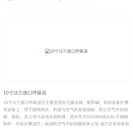
10寸法兰接口呼吸器
10寸法兰接口呼吸器它主要是用在无菌水箱、配料罐、制药设备贮槽
等设备上，用于隔绝纯水、料液与空气的直接接触，防止空气中的细
菌、微粒、灰尘等污染纯水或料液。其外壳为SUS304或316L不锈钢
制作，内装折叠滤芯，能滤除空气中的细菌和灰尘等 滤芯还有很多种
材质该产品主要应用在食品加工，酿酒，饮料，制药，化妆品、化学