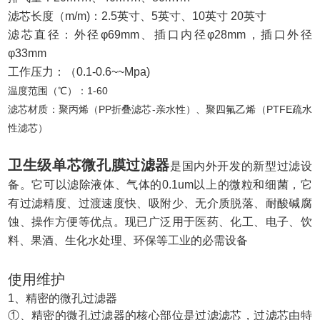
滤芯长度（m/m)：2.5英寸、5英寸、10英寸 20英寸
滤芯直径：外径φ69mm、插口内径φ28mm，插口外径
φ33mm
工作压力：（0.1-0.6~~Mpa)
温度范围（℃）：1-60
滤
芯材质：聚丙烯（PP折叠滤芯-亲水性）、聚四氟乙烯（PTFE疏水
性滤芯）
卫生级单芯微孔膜过滤器
是国内外开发的新型过滤设
备。它可以滤除液体、气体的0.1um以上的微粒和细菌，它
有过滤精度、过渡速度快、吸附少、无介质脱落、耐酸碱腐
蚀、操作方便等优点。现已广泛用于医药、化工、电子、饮
料、果酒、生化水处理、环保等工业的必需设备
使用维护
1、精密的微孔过滤器
①、精密的微孔过滤器的核心部位是过滤滤芯，过滤芯由特