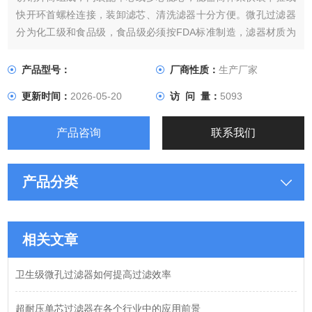
快开环首螺栓连接，装卸滤芯、清洗滤器十分方便。微孔过滤器
分为化工级和食品级，食品级必须按FDA标准制造，滤器材质为
优质不锈钢(304/316L)，内外均精抛光，*。其特点是体积小、重
量轻、使用方便、过滤面积大、堵塞率低、过滤速度快、无污
产品型号：
厂商性质：
生产厂家
染、热稀稳定性及化学稳定性好
更新时间：
2026-05-20
访 问 量：
5093
产品咨询
联系我们
产品分类
相关文章
卫生级微孔过滤器如何提高过滤效率
超耐压单芯过滤器在各个行业中的应用前景