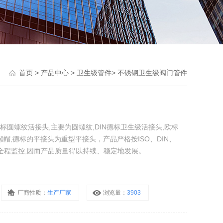
首页
>
产品中心
>
卫生级管件
>
不锈钢卫生级阀门管件
国标圆螺纹活接头,主要为圆螺纹,DIN德标卫生级活接头,欧标
螺帽,德标的平接头为重型平接头，产品严格按ISO、DIN、
实时全程监控,因而产品质量得以持续、稳定地发展。
厂商性质：
生产厂家
浏览量：
3903