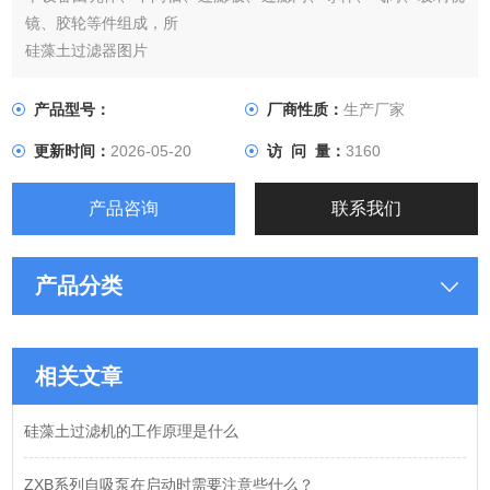
镜、胶轮等件组成，所
硅藻土过滤器图片
有液体接触的机件，均采用不锈钢材料制成，壳体分为多节、单
节、节间用橡胶密封圈密封，便于拆卸清洗
产品型号：
厂商性质：
生产厂家
更新时间：
2026-05-20
访 问 量：
3160
产品咨询
联系我们
产品分类
相关文章
硅藻土过滤机的工作原理是什么
ZXB系列自吸泵在启动时需要注意些什么？