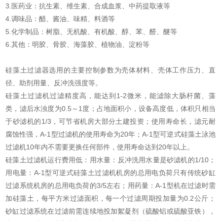
3.医药业：抗生素、维生素、合成血浆、中药提取液等
4.调味品：醋、酱油、味精、料酒等
5.化学制品：树脂、无机酸、有机酸、醇、苯、醛、醚等
6.其他：明胶、骨胶、海藻胶、植物油、淀粉等
硅藻土过滤器选用的主要控制参数为壳体材料、壳体工作压力、直
径、助剂用量、反冲洗强度等。
硅藻土过滤机过滤精度高，能达到1-2微米，能滤除大肠杆菌、藻
类，滤后水浊度为0.5～1度；占地面积小，设备高度低，体积只相当
于砂滤机的1/3，可节省机房大部分土建投资；使用寿命长，滤元耐
腐蚀性强，A-1型过滤机的使用寿命为20年；A-1型可逆式硅藻土泳池
过滤机10年内不需要更换任何部件，使用寿命达到20年以上。
硅藻土过滤机运行费用低：用水量：反冲洗用水量是砂滤机的1/10；
用电量：A-1型可逆式硅藻土过滤机机房的总用电负荷只有传统砂缸
过滤系统机房的总用电负荷的3/5左右；用药量：A-1型机在过滤时需
加硅藻土，每平方米过滤面积，每一个过滤周期投加量为0.2公斤；
砂缸过滤系统在过滤前需连续地投加絮凝剂（硫酸铝或硫酸亚铁），