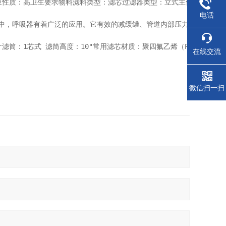
：高卫生要求物料滤料类型：滤芯过滤器类型：立式主体材质：不锈钢适用范
电话
器有着广泛的应用。它有效的减缓罐、管道内部压力，使其管路工作时正常。滤
bar滤筒：1芯式 滤筒高度：10"常用滤芯材质：聚四氟乙烯（PTFE）   聚
在线交流
微信扫一扫